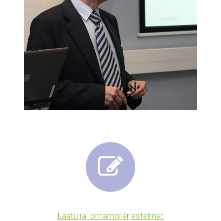
Laatu ja johtamisjärjestelmät