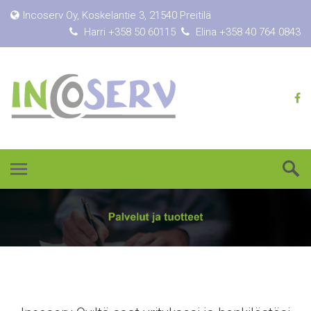
Incoserv Oy, Koskelantie 3, 21540 Preitilä
Harri +358 50 60115
Elina +358 40 764 0843