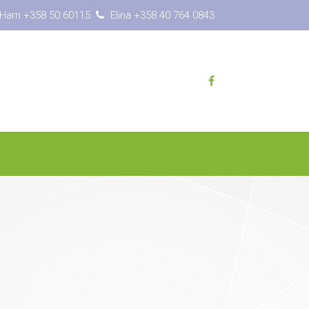
Harri +358 50 60115
Elina +358 40 764 0843
erenssit
Ajankohtaista
Yhteystiedot