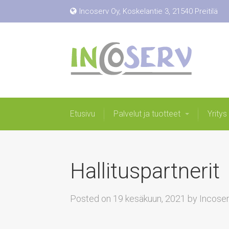
Incoserv Oy, Koskelantie 3, 21540 Preitilä
Etusivu
Palvelut ja tuotteet
Yritys
Hallituspartnerit
Posted on
19 kesäkuun, 2021
by
Incose