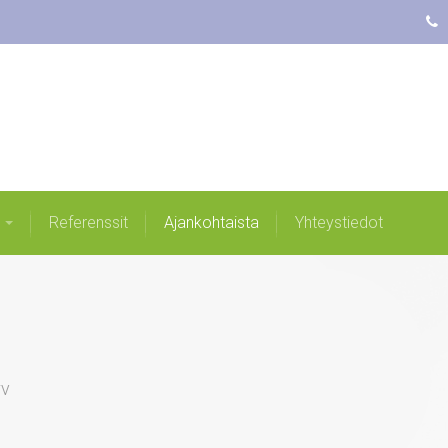
Etusivu
Palvelut ja tuotteet
Yritys
Ref
Referenssit
Ajankohtaista
Yhteystiedot
rv