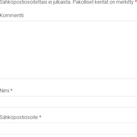
Sähköpostiosoitettasi ei julkaista.
Pakolliset kentät on merkitty
*
Kommentti
Nimi
*
Sähköpostiosoite
*