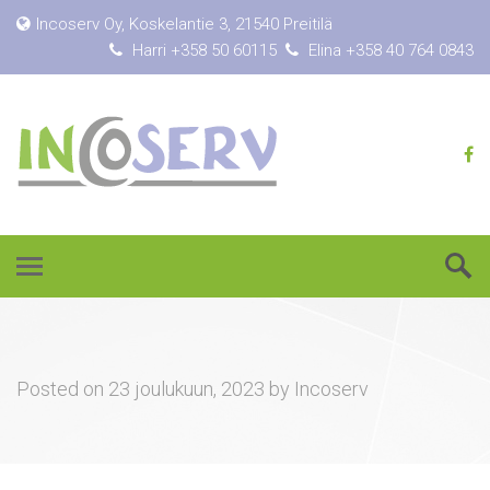
Incoserv Oy, Koskelantie 3, 21540 Preitilä
Harri +358 50 60115
Elina +358 40 764 0843
Posted on
23 joulukuun, 2023
by
Incoserv